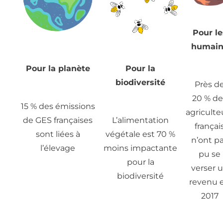
Pour le
humain
Pour la planète
Pour la
biodiversité
Près d
20 % de
15 % des émissions
agriculte
de GES françaises
L’alimentation
françai
sont liées à
végétale est 70 %
n’ont p
l’élevage
moins impactante
pu se
pour la
verser 
biodiversité
revenu 
2017